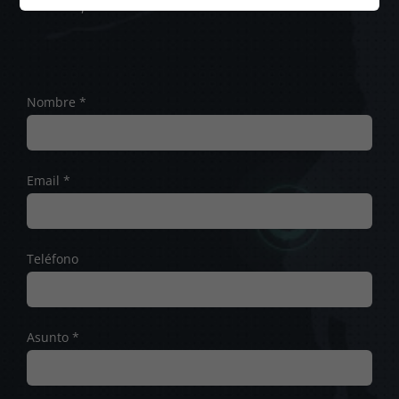
brevedad posible
Nombre *
Email *
Teléfono
Asunto *