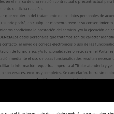
es en el marco de una relación contractual o precontractual para la
miento de dicha relación.
tular que requieren del tratamiento de los datos personales de acue
l Usuario podrá, en cualquier momento revocar su consentimiento 
ientos condiciona la prestación del servicio, y/o la ejecución de co
DENCIA
Los datos personales que tratamos son de carácter identific
contacto, el envío de correos electrónicos o uso de las funcionalid
ación de formularios y/o funcionalidades ofrecidas en el Portal e
tación mediante el uso de otras funcionalidades resultan necesari
facilitar la información requerida impedirá al Titular atenderla y ge
lita son veraces, exactos y completos. Se cancelarán, borrarán o b
pertinentes para su finalidad conforme a la legislación vigente. Si
tica de Privacidad y ha obtenido su autorización para facilitar sus
n exactos y actualizados, siendo responsable de cualquier daño o p
to de tal obligación. El Usuario se compromete y responsabiliza d
damente actualizados.
as para el funcionamiento de la página web. Si te parece bien, si