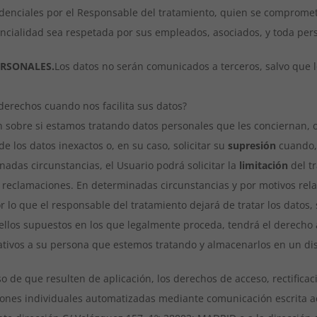
denciales por el Responsable del tratamiento, quien se compromet
encialidad sea respetada por sus empleados, asociados, y toda pers
ERSONALES.
Los datos no serán comunicados a terceros, salvo que l
derechos cuando nos facilita sus datos?
n sobre si estamos tratando datos personales que les conciernan, o
de los datos inexactos o, en su caso, solicitar su
supresión
cuando, 
nadas circunstancias, el Usuario podrá solicitar la
limitación
del t
 reclamaciones. En determinadas circunstancias y por motivos relac
 lo que el responsable del tratamiento dejará de tratar los datos, 
ellos supuestos en los que legalmente proceda, tendrá el derecho 
lativos a su persona que estemos tratando y almacenarlos en un di
 de que resulten de aplicación, los derechos de acceso, rectificaci
siones individuales automatizadas mediante comunicación escrita a