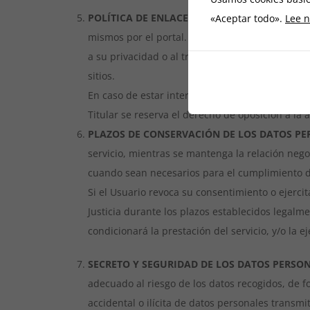
POLÍTICA DE ENLACES
El sitio web puede inclui
«Aceptar todo».
Lee n
mismos por el portal. El Titular no podrá ser c
a su privacidad o al tratamiento de sus datos d
sitios.
En caso de estar interesado en activar un enlac
Titular se reserva el derecho de oposición a la 
PLAZOS DE CONSERVACIÓN DE LOS DATOS PE
servicio, mientras se mantenga la relación nego
cuando sean necesarios para el cumplimiento de 
Si el Usuario revoca su consentimiento o ejerci
Justicia durante los plazos establecidos legalm
condicionará la prestación del servicio, y/o la e
SECRETO Y SEGURIDAD DE LOS DATOS PERSO
adecuado al riesgo de los datos recogidos, de f
accidental o ilícita de datos personales transm