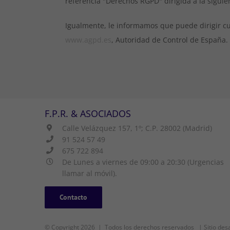
referencia "Derechos RGPD" dirigida a la siguie
Igualmente, le informamos que puede dirigir cu
www.agpd.es
, Autoridad de Control de España.
F.P.R. & ASOCIADOS
Calle Velázquez 157, 1º; C.P. 28002 (Madrid)
91 524 57 49
675 722 894
De Lunes a viernes de 09:00 a 20:30 (Urgencias
llamar al móvil).
Contacto
© Copyright
2026 | Todos los derechos reservados | Sitio desa