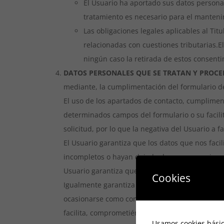
El Usuario ha aportado sus datos personal
tratamiento es necesario para el manteni
Las obligaciones legales aplicables al Ti
relacionadas con cuestiones tributarias.
E
ningún caso la retirada de estos consentim
DATOS PERSONALES QUE SE TRATAN Y PROCE
mediante, la cumplimentación del formulario de 
El uso de los apartados de contacto, cumpliment
determinados campos del formulario o su facili
solicitud, por lo que la negativa del Usuario a 
El Usuario garantiza que los datos que nos faci
incompletos o hayan dejado de ser necesarios o 
Usuario garantiza que le ha informado de la Polí
Cookies
Igualmente garantiza que los datos aportados so
ocasionarse como consecuencia del incumplimien
facilita, comprometiéndose a mantenerlos debi
Usamos cookies básic