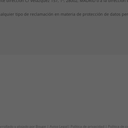
nte dirección C/ Velázquez 157, 1º; 28002; MADRID o a la dirección 
alquier tipo de reclamación en materia de protección de datos per
rrollado y alojado por
Bouge
|
Aviso Legal
|
Política de privacidad
|
Política de c