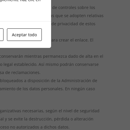
ido revisadas ni son objeto de controles sobre los
sitios Web ni de las medidas que se adopten relativas
ciones de uso y la política de privacidad de estos
Aceptar todo
 consentimiento expreso para crear el enlace. El
 conservarán mientras permanezca dado de alta en el
azo legal establecido. Así mismo podrán conservarse
nsa de reclamaciones.
n bloqueados a disposición de la Administración de
atamiento de los datos personales. En ningún caso
ganizativas necesarias, según el nivel de seguridad
l y se evite la destrucción, pérdida o alteración
cceso no autorizados a dichos datos.