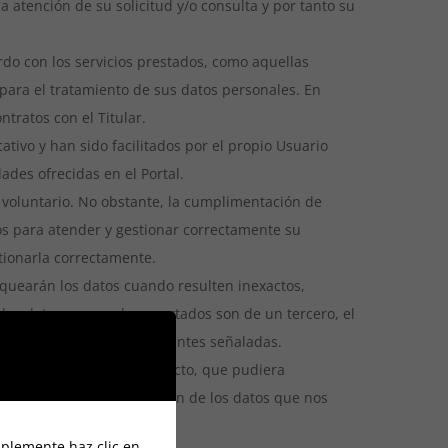
 atención de su solicitud y/o consulta y por tanto su
rdo con los servicios prestados, como aquellas
para el tratamiento de sus datos personales. En
ntratos con el Titular.
ativo y han sido facilitados por el propio Usuario
ades ofrecidas en el Portal.
s voluntario. No obstante, la cumplimentación de
os para atender y gestionar correctamente su
stionarla correctamente.
loquearán los datos cuando resulten inexactos,
 los datos personales aportados son de un tercero, el
 datos con las finalidades antes señaladas.
erjuicio, directo o indirecto, que pudiera
e la veracidad y corrección de los datos que nos
mplemente haz clic en