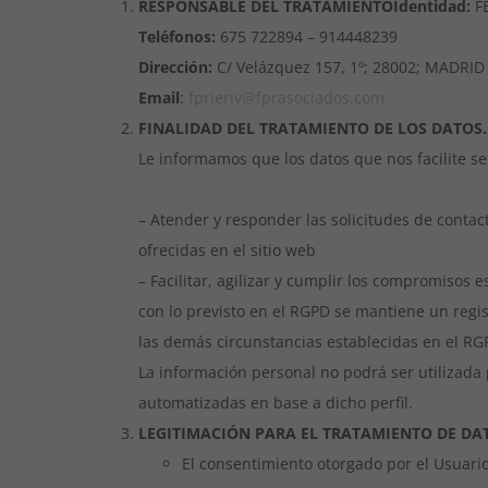
RESPONSABLE DEL TRATAMIENTO
Identidad:
FE
Teléfonos:
675 722894 – 914448239
Dirección:
C/ Velázquez 157, 1º; 28002; MADRID
Email
:
fprieriv@fprasociados.com
FINALIDAD DEL TRATAMIENTO DE LOS DATOS.
Le informamos que los datos que nos facilite se 
– Atender y responder las solicitudes de contac
ofrecidas en el sitio web
–
Facilitar, agilizar y cumplir los compromisos e
con lo previsto en el RGPD se mantiene un regis
las demás circunstancias establecidas en el RG
La información personal no podrá ser utilizada 
automatizadas en base a dicho perfil.
LEGITIMACIÓN PARA EL TRATAMIENTO DE DA
El consentimiento otorgado por el Usuario 