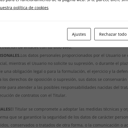
r enlaces o links a sitios de terceros. Las antedichas webs no han s
uestra política de cookies
onsiderado en ningún caso responsable de los contenidos de estos 
e carácter personal. Se recomienda la lectura detenida de las condi
Ajustes
Rechazar todo
e a la presente página deberá comunicarlo al Titular obteniendo el
activación de enlaces con su sitio Web.
RSONALES.
Los datos personales proporcionados por el Usuario se
cial, mientras el Usuario no solicite su supresión, o durante el pl
una obligación legal o para la formulación, el ejercicio y la defe
ta los derechos de oposición o supresión, sus datos se conservará
ente para atender a las posibles responsabilidades nacidas del tr
jecución de contratos con el Titular.
NALES
El Titular se compromete a adoptar las medidas técnicas y or
orma que se garantice la seguridad de los datos de carácter persona
itidos, conservados o tratados de otra forma, o la comunicación o a