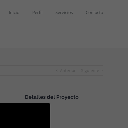
Inicio
Perfil
Servicios
Contacto
Anterior
Siguiente
Detalles del Proyecto
iqua. Ut