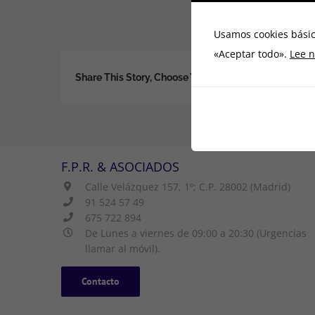
Usamos cookies básic
«Aceptar todo».
Lee n
Share This Story, Choose Your Platform!
F.P.R. & ASOCIADOS
Calle Velázquez 157, 1º; C.P. 28002 (Madrid)
91 524 57 49
675 722 894
De Lunes a viernes de 09:00 a 20:30 (Urgencias
llamar al móvil).
Contacto