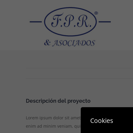
Saltar
al
contenido
Descripción del proyecto
Lorem ipsum dolor sit amet, consectetur adipiscing e
Cookies
enim ad minim veniam, quis nostrud exercitation ull