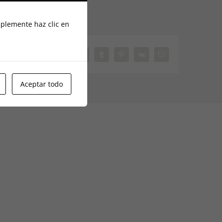
mplemente haz clic en
Facebook
X
Reddit
LinkedIn
Tumblr
Pinterest
Vk
Correo
electrónico
Aceptar todo