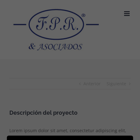
Saltar
al
contenido
Anterior
Siguiente
Descripción del proyecto
Lorem ipsum dolor sit amet, consectetur adipiscing elit,
sed do eiusmod tempor incididunt ut labore et dolore