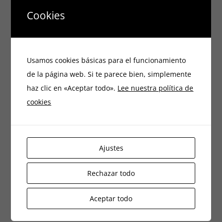
magna aliqua. Ut enim ad minim veniam, quis nostrud
Cookies
exercitation ullamco laboris nisi ut aliquip ex ea
commodo consequat.
Usamos cookies básicas para el funcionamiento
de la página web. Si te parece bien, simplemente
Detalles del Proyecto
haz clic en «Aceptar todo».
Lee nuestra política de
cookies
Share This Story, Choose Your Platform!
Ajustes
Facebook
X
Reddit
LinkedIn
Tumblr
Pinterest
Vk
Correo
Rechazar todo
electrónico
Aceptar todo